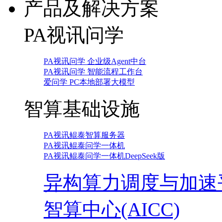
产品及解决方案
PA视讯问学
PA视讯问学 企业级Agent中台
PA视讯问学 智能流程工作台
爱问学 PC本地部署大模型
智算基础设施
PA视讯鲲泰智算服务器
PA视讯鲲泰问学一体机
PA视讯鲲泰问学一体机DeepSeek版
异构算力调度与加速
智算中心(AICC)