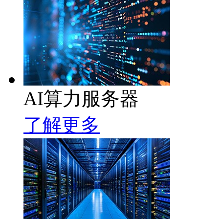
AI算力服务器
了解更多