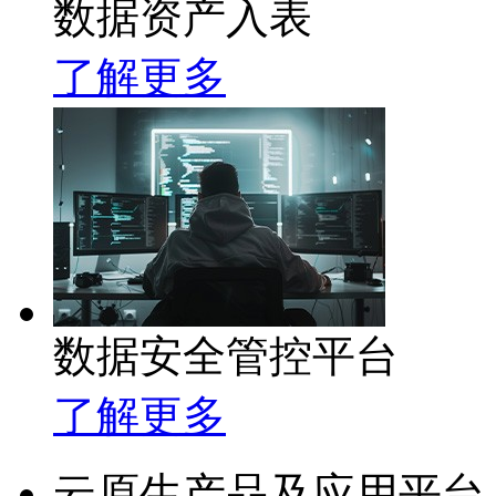
数据资产入表
了解更多
数据安全管控平台
了解更多
云原生产品及应用平台