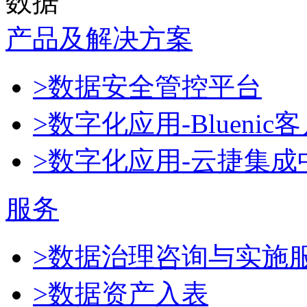
数据
产品及解决方案
>数据安全管控平台
>数字化应用-Blueni
>数字化应用-云捷集成
服务
>数据治理咨询与实施
>数据资产入表