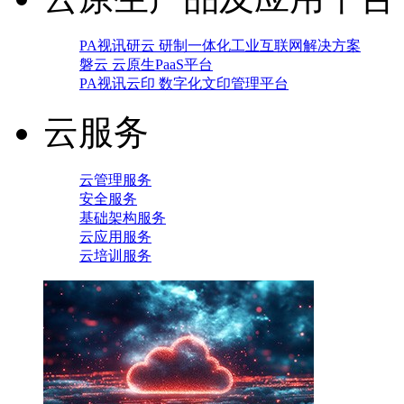
PA视讯研云 研制一体化工业互联网解决方案
磐云 云原生PaaS平台
PA视讯云印 数字化文印管理平台
云服务
云管理服务
安全服务
基础架构服务
云应用服务
云培训服务