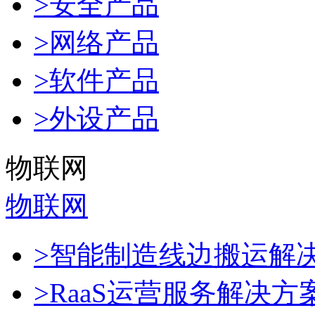
>安全产品
>网络产品
>软件产品
>外设产品
物联网
物联网
>智能制造线边搬运解
>RaaS运营服务解决方