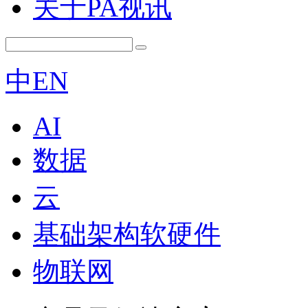
关于PA视讯
中
EN
AI
数据
云
基础架构软硬件
物联网