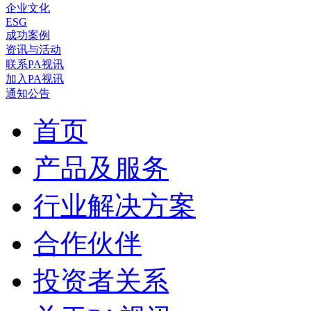
企业文化
ESG
成功案例
资讯与活动
联系PA视讯
加入PA视讯
通知公告
首页
产品及服务
行业解决方案
合作伙伴
投资者关系