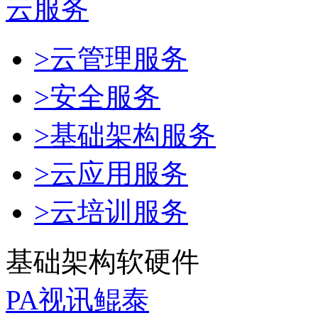
云服务
>云管理服务
>安全服务
>基础架构服务
>云应用服务
>云培训服务
基础架构软硬件
PA视讯鲲泰